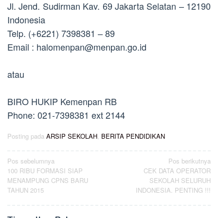
Jl. Jend. Sudirman Kav. 69 Jakarta Selatan – 12190
Indonesia
Telp. (+6221) 7398381 – 89
Email :
halomenpan@menpan.go.id
atau
BIRO HUKIP Kemenpan RB
Phone: 021-7398381 ext 2144
Posting pada
ARSIP SEKOLAH
,
BERITA PENDIDIKAN
Navigasi
Pos sebelumnya
Pos berikutnya
100 RIBU FORMASI SIAP
CEK DATA OPERATOR
pos
MENAMPUNG CPNS BARU
SEKOLAH SELURUH
TAHUN 2015
INDONESIA. PENTING !!!