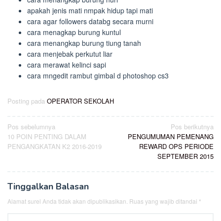
apakah jenis mati nmpak hidup tapi mati
cara agar followers databg secara murni
cara menagkap burung kuntul
cara menangkap burung tiung tanah
cara menjebak perkutut liar
cara merawat kelinci sapi
cara mngedit rambut gimbal d photoshop cs3
Posting pada
OPERATOR SEKOLAH
Navigasi
Pos sebelumnya
Pos berikutnya
10 POIN PENTING DALAM
PENGUMUMAN PEMENANG
pos
PENGANGKATAN K2 2016-2019
REWARD OPS PERIODE
SEPTEMBER 2015
Tinggalkan Balasan
Alamat surel Anda tidak akan dipublikasikan.
Ruas yang wajib ditandai
*