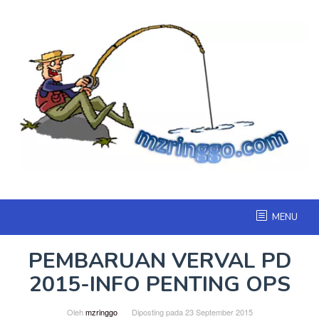
Skip
to
content
MENU
PEMBARUAN VERVAL PD
2015-INFO PENTING OPS
Oleh
mzringgo
Diposting pada
23 September 2015