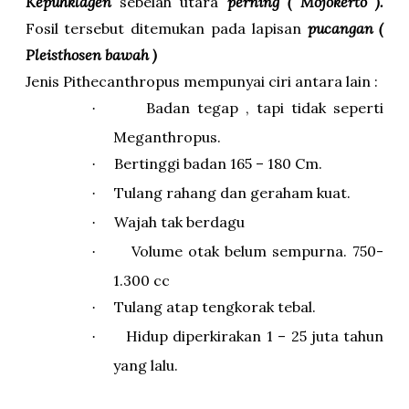
Kepuhklagen
sebelah utara
perning ( Mojokerto ).
Fosil tersebut ditemukan pada lapisan
pucangan
(
Pleisthosen bawah )
Jenis Pithecanthropus mempunyai ciri antara lain :
Badan tegap , tapi tidak seperti
·
Meganthropus.
Bertinggi badan 165 – 180 Cm.
·
Tulang rahang dan geraham kuat.
·
Wajah tak berdagu
·
Volume otak belum sempurna. 750-
·
1.300 cc
Tulang atap tengkorak tebal.
·
Hidup diperkirakan 1 – 25 juta tahun
·
yang lalu.