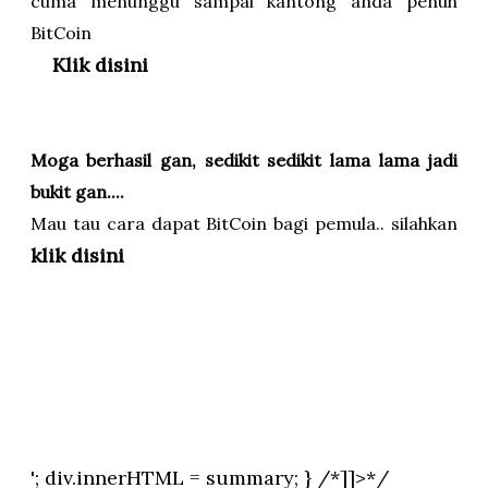
cuma menunggu sampai kantong anda penuh
BitCoin
Klik disini
Moga berhasil gan, sedikit sedikit lama lama jadi
bukit gan....
Mau tau cara dapat BitCoin bagi pemula.. silahkan
klik disini
'; div.innerHTML = summary; } /*]]>*/