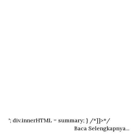
'; div.innerHTML = summary; } /*]]>*/
Baca Selengkapnya...